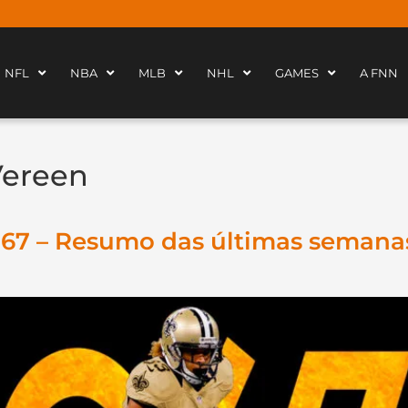
NFL
NBA
MLB
NHL
GAMES
A FNN
Vereen
067 – Resumo das últimas semana