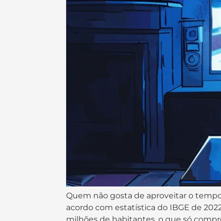
Quem não gosta de aproveitar o tempo l
acordo com estatística do IBGE de 202
milhões de habitantes, o que só compr