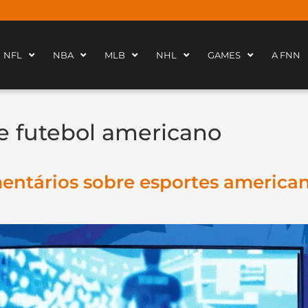
NFL
NBA
MLB
NHL
GAMES
A FNN
de futebol americano
umentários sobre esportes america