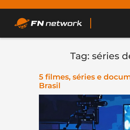
Tag:
séries 
5 filmes, séries e doc
Brasil