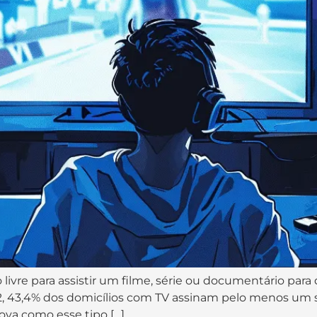
ivre para assistir um filme, série ou documentário para
2, 43,4% dos domicílios com TV assinam pelo menos um s
ova como esse tipo […]