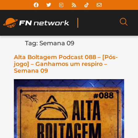
Tag:
Semana 09
Alta Boltagem Podcast 088 – [Pós-
jogo] – Ganhamos um respiro –
Semana 09