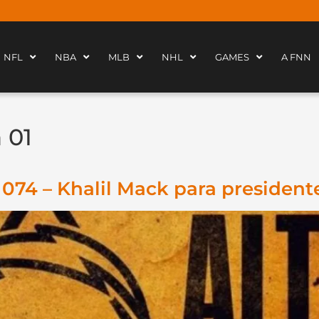
NFL
NBA
MLB
NHL
GAMES
A FNN
 01
074 – Khalil Mack para president