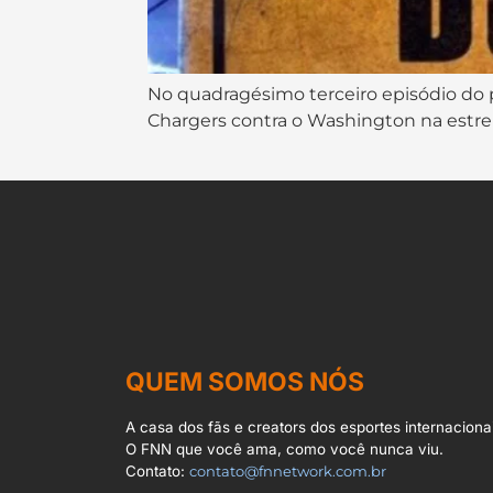
No quadragésimo terceiro episódio do p
Chargers contra o Washington na estrei
QUEM SOMOS NÓS
A casa dos fãs e creators dos esportes internacionai
O FNN que você ama, como você nunca viu.
Contato:
contato@fnnetwork.com.br