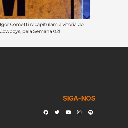
gor Cometti recapitulam a vitória do
o Cowboys, pela Semana 02!
SIGA-NOS