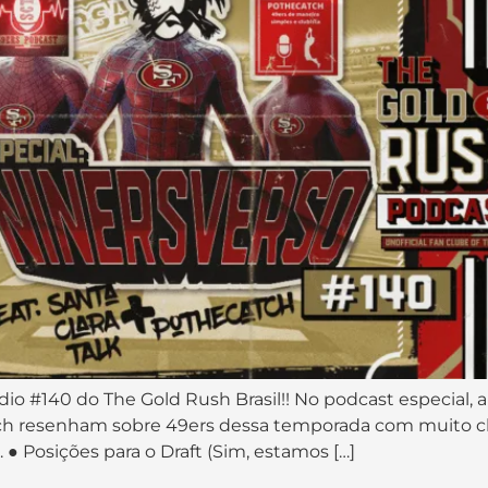
dio #140 do The Gold Rush Brasil!! No podcast especial, 
atch resenham sobre 49ers dessa temporada com muito c
● Posições para o Draft (Sim, estamos […]