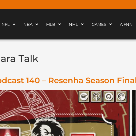
NFL
NBA
MLB
NHL
GAMES
A FNN
ara Talk
odcast 140 – Resenha Season Fina