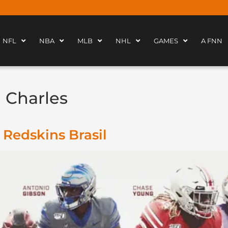
NFL
NBA
MLB
NHL
GAMES
A FNN
 Charles
 Redskins Brasil