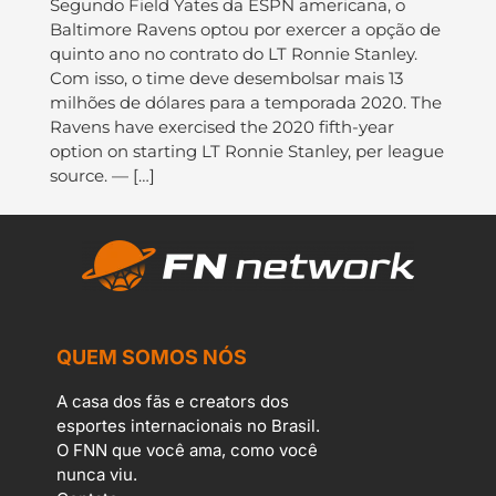
Segundo Field Yates da ESPN americana, o
Baltimore Ravens optou por exercer a opção de
quinto ano no contrato do LT Ronnie Stanley.
Com isso, o time deve desembolsar mais 13
milhões de dólares para a temporada 2020. The
Ravens have exercised the 2020 fifth-year
option on starting LT Ronnie Stanley, per league
source. — […]
QUEM SOMOS NÓS
A casa dos fãs e creators dos
esportes internacionais no Brasil.
O FNN que você ama, como você
nunca viu.