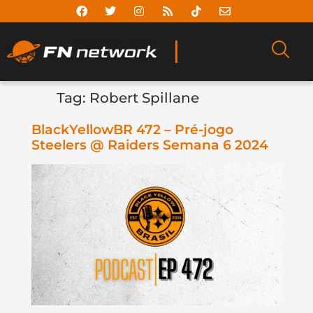
Tag:
Robert Spillane
BlackYellowBR 472 – Pré-jogo
Steelers @ Raiders Semana 6 2024