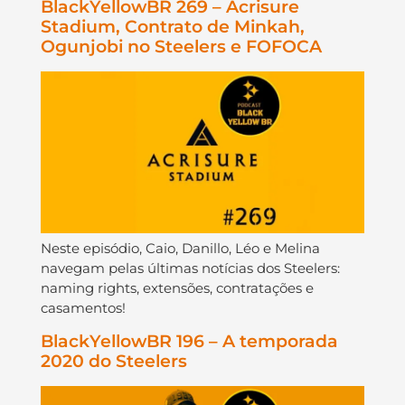
BlackYellowBR 269 – Acrisure
Stadium, Contrato de Minkah,
Ogunjobi no Steelers e FOFOCA
Neste episódio, Caio, Danillo, Léo e Melina
navegam pelas últimas notícias dos Steelers:
naming rights, extensões, contratações e
casamentos!
BlackYellowBR 196 – A temporada
2020 do Steelers