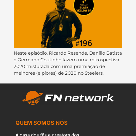
Neste episódio, Ricardo Resende, Danillo Batista
e Germano Coutinho fazem uma retrospectiva
2020 misturada com uma premiação de
melhores (e piores) de 2020 no Steelers.
QUEM SOMOS NÓS
A casa dos fãs e creators dos