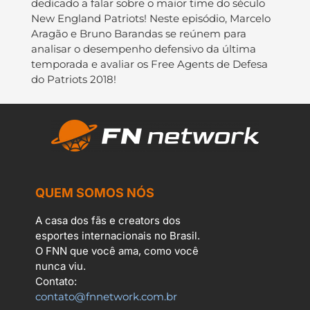
dedicado a falar sobre o maior time do século
New England Patriots! Neste episódio, Marcelo
Aragão e Bruno Barandas se reúnem para
analisar o desempenho defensivo da última
temporada e avaliar os Free Agents de Defesa
do Patriots 2018!
QUEM SOMOS NÓS
A casa dos fãs e creators dos
esportes internacionais no Brasil.
O FNN que você ama, como você
nunca viu.
Contato:
contato@fnnetwork.com.br