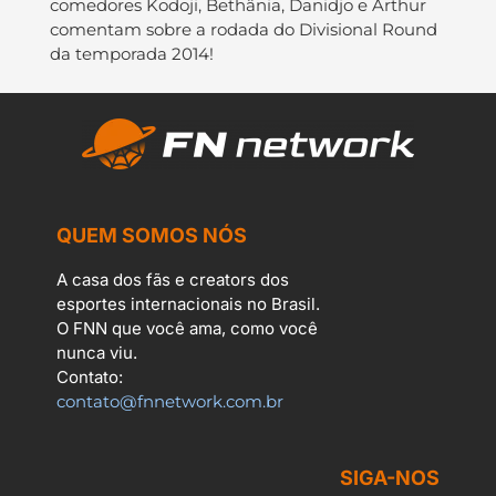
comedores Kodoji, Bethânia, Danidjo e Arthur
comentam sobre a rodada do Divisional Round
da temporada 2014!
QUEM SOMOS NÓS
A casa dos fãs e creators dos
esportes internacionais no Brasil.
O FNN que você ama, como você
nunca viu.
Contato:
contato@fnnetwork.com.br
SIGA-NOS