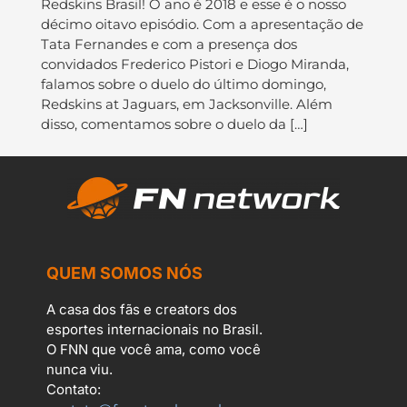
Redskins Brasil! O ano é 2018 e esse é o nosso
décimo oitavo episódio. Com a apresentação de
Tata Fernandes e com a presença dos
convidados Frederico Pistori e Diogo Miranda,
falamos sobre o duelo do último domingo,
Redskins at Jaguars, em Jacksonville. Além
disso, comentamos sobre o duelo da […]
QUEM SOMOS NÓS
A casa dos fãs e creators dos
esportes internacionais no Brasil.
O FNN que você ama, como você
nunca viu.
Contato: