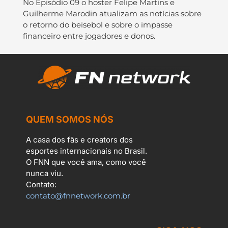
No Episódio 09 o hoster Felipe Martins e
Guilherme Marodin atualizam as notícias sobre
o retorno do beisebol e sobre o impasse
financeiro entre jogadores e donos.
QUEM SOMOS NÓS
A casa dos fãs e creators dos
esportes internacionais no Brasil.
O FNN que você ama, como você
nunca viu.
Contato:
contato@fnnetwork.com.br