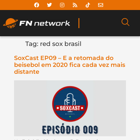
Tag:
red sox brasil
SoxCast EP09 – E a retomada do
beisebol em 2020 fica cada vez mais
distante