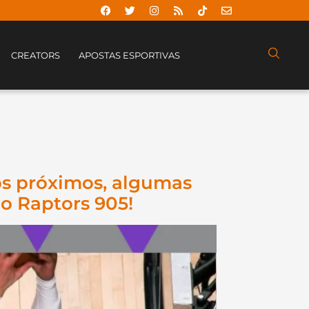
CREATORS
APOSTAS ESPORTIVAS
ros próximos, algumas
o Raptors 905!