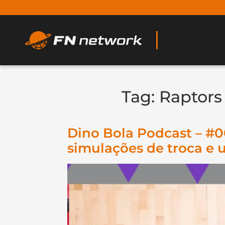
Tag:
Raptors
Dino Bola Podcast – #0
simulações de troca e 