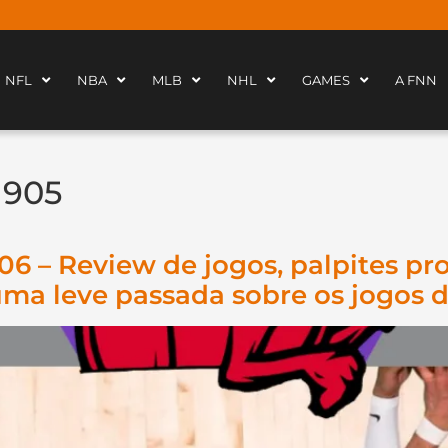
NFL
NBA
MLB
NHL
GAMES
A FNN
 905
06 – Review de jogos, palpites p
uma leve passada sobre os jogos d