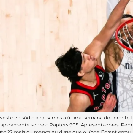
 Neste episódio analisamos a última semana do Toronto 
 rapidamente sobre o Raptors 905! Apresentadores: Re
o 22 mais ou menos eu disse que o Kobe Bryant errou +