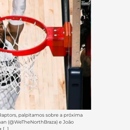
Raptors, palpitamos sobre a próxima
nnan (@WeTheNorthBraza) e João
 […]