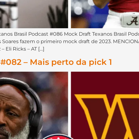
nos Brasil Podcast #086 Mock Draft Texanos Brasil Podc
les Soares fazem o primeiro mock draft de 2023. MENCI
 Eli Ricks – AT […]
#082 – Mais perto da pick 1