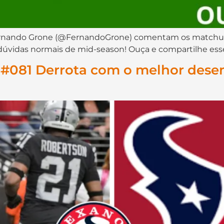
ernando Grone (@FernandoGrone) comentam os matchups
dúvidas normais de mid-season! Ouça e compartilhe es
t #081 Derrota com o melhor des