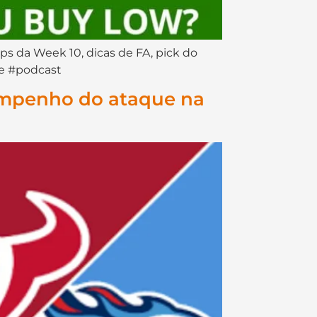
 da Week 10, dicas de FA, pick do
se #podcast
empenho do ataque na