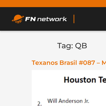
Tag:
QB
Texanos Brasil #087 – 