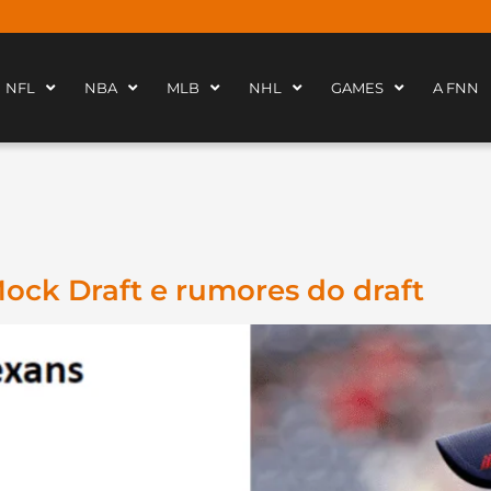
NFL
NBA
MLB
NHL
GAMES
A FNN
Mock Draft e rumores do draft