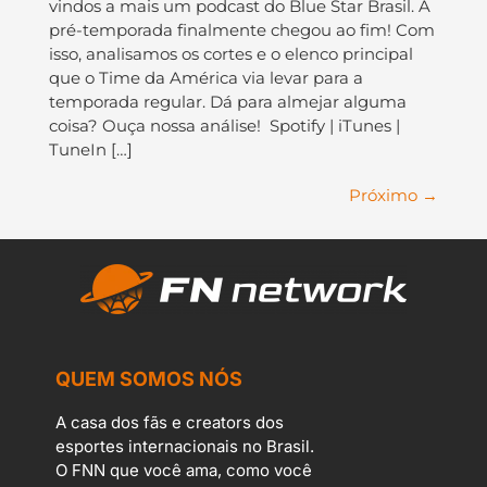
vindos a mais um podcast do Blue Star Brasil. A
pré-temporada finalmente chegou ao fim! Com
isso, analisamos os cortes e o elenco principal
que o Time da América via levar para a
temporada regular. Dá para almejar alguma
coisa? Ouça nossa análise! Spotify | iTunes |
TuneIn […]
Próximo
→
QUEM SOMOS NÓS
A casa dos fãs e creators dos
esportes internacionais no Brasil.
O FNN que você ama, como você