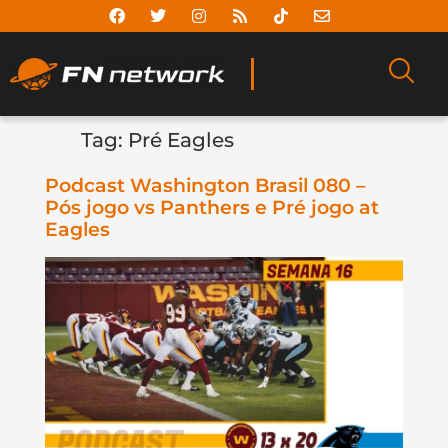
Tag:
Pré Eagles
Podcast Washington Brasil 080 –
Pós jogo vs Panthers e Pré jogo at
Eagles