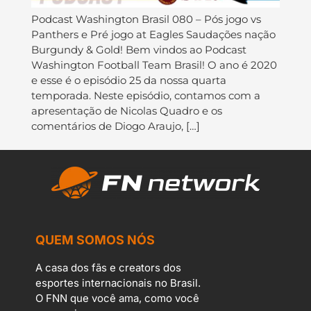
Podcast Washington Brasil 080 – Pós jogo vs
Panthers e Pré jogo at Eagles Saudações nação
Burgundy & Gold! Bem vindos ao Podcast
Washington Football Team Brasil! O ano é 2020
e esse é o episódio 25 da nossa quarta
temporada. Neste episódio, contamos com a
apresentação de Nicolas Quadro e os
comentários de Diogo Araujo, […]
QUEM SOMOS NÓS
A casa dos fãs e creators dos
esportes internacionais no Brasil.
O FNN que você ama, como você