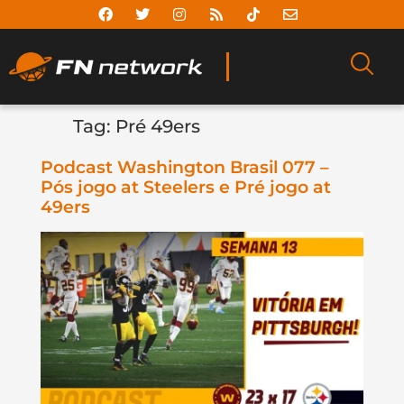
Tag:
Pré 49ers
Podcast Washington Brasil 077 –
Pós jogo at Steelers e Pré jogo at
49ers