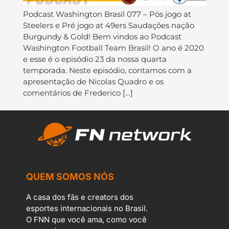
Podcast Washington Brasil 077 – Pós jogo at
Steelers e Pré jogo at 49ers Saudações nação
Burgundy & Gold! Bem vindos ao Podcast
Washington Football Team Brasil! O ano é 2020
e esse é o episódio 23 da nossa quarta
temporada. Neste episódio, contamos com a
apresentação de Nicolas Quadro e os
comentários de Frederico […]
QUEM SOMOS NÓS
A casa dos fãs e creators dos
esportes internacionais no Brasil.
O FNN que você ama, como você