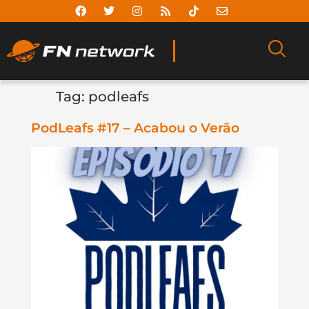
Tag:
podleafs
PodLeafs #17 – Acabou o Verão