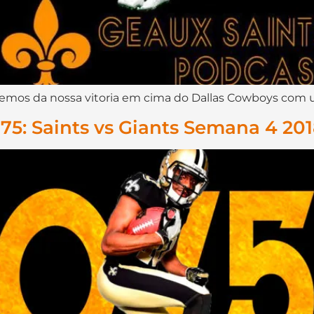
laremos da nossa vitoria em cima do Dallas Cowboys com
75: Saints vs Giants Semana 4 20