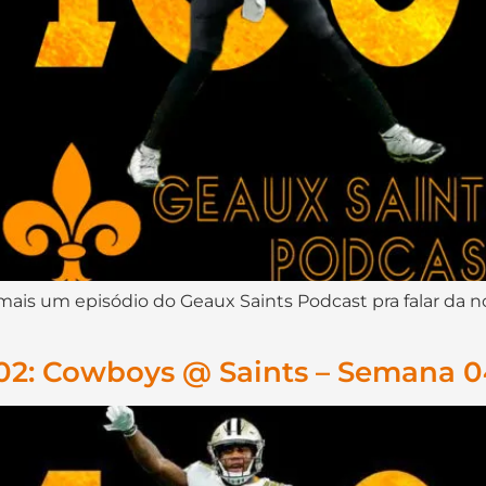
is um episódio do Geaux Saints Podcast pra falar da n
102: Cowboys @ Saints – Semana 