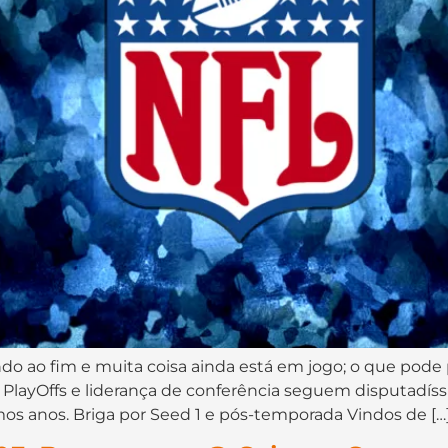
do ao fim e muita coisa ainda está em jogo; o que pode
s PlayOffs e liderança de conferência seguem disputadís
os anos. Briga por Seed 1 e pós-temporada Vindos de […