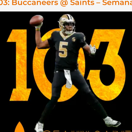
03: Buccaneers @ Saints – Seman