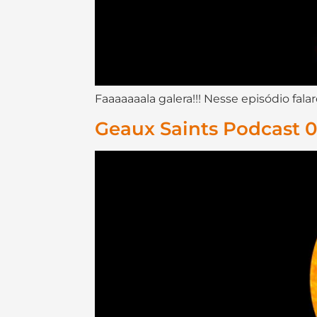
Faaaaaaala galera!!! Nesse episódio fa
Geaux Saints Podcast 0