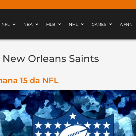
NFL
NBA
MLB
NHL
GAMES
A FNN
 New Orleans Saints
mana 15 da NFL