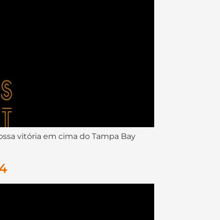
ossa vitória em cima do Tampa Bay
04