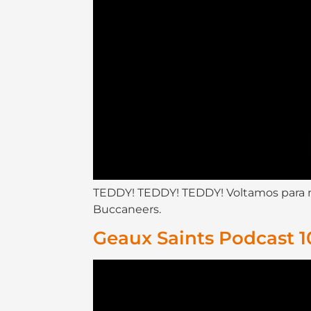
TEDDY! TEDDY! TEDDY! Voltamos para ma
Buccaneers.
Geaux Saints Podcast 