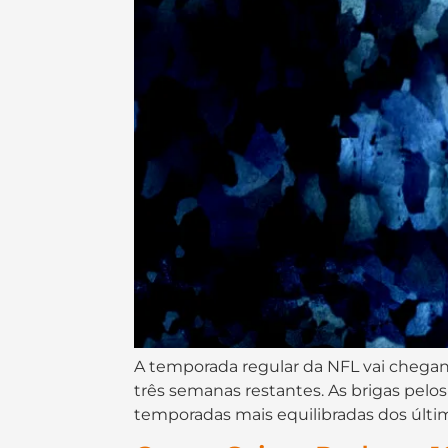
A temporada regular da NFL vai chegan
três semanas restantes. As brigas pelo
temporadas mais equilibradas dos últim