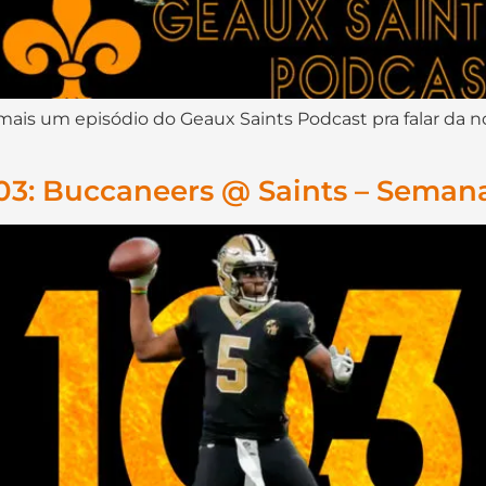
is um episódio do Geaux Saints Podcast pra falar da n
03: Buccaneers @ Saints – Seman