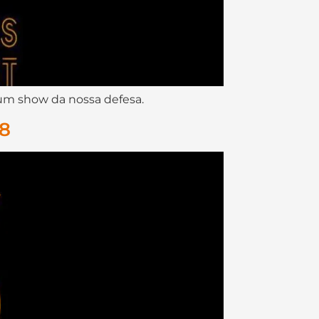
 um show da nossa defesa.
18