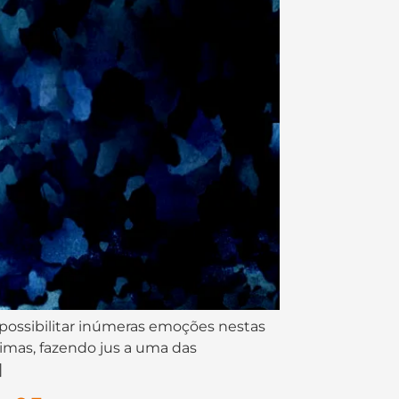
 possibilitar inúmeras emoções nestas
simas, fazendo jus a uma das
]