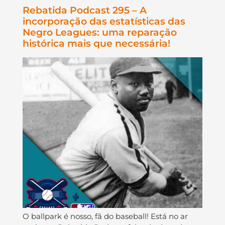
Rebatida Podcast 295 – A
incorporação das estatísticas das
Negro Leagues: uma reparação
histórica mais que necessária!
O ballpark é nosso, fã do baseball! Está no ar