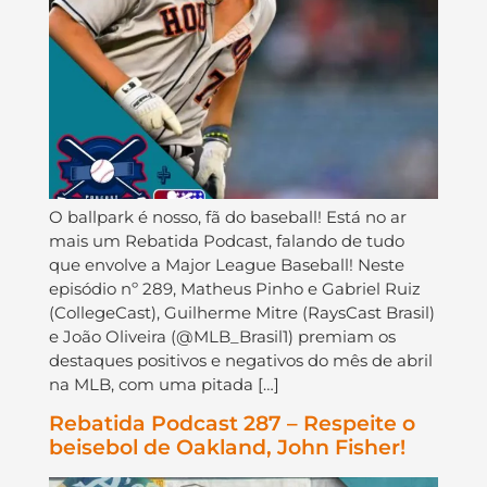
O ballpark é nosso, fã do baseball! Está no ar
mais um Rebatida Podcast, falando de tudo
que envolve a Major League Baseball! Neste
episódio nº 289, Matheus Pinho e Gabriel Ruiz
(CollegeCast), Guilherme Mitre (RaysCast Brasil)
e João Oliveira (@MLB_Brasil1) premiam os
destaques positivos e negativos do mês de abril
na MLB, com uma pitada […]
Rebatida Podcast 287 – Respeite o
beisebol de Oakland, John Fisher!