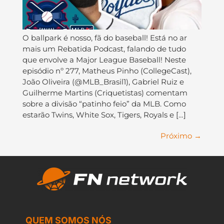
O ballpark é nosso, fã do baseball! Está no ar
mais um Rebatida Podcast, falando de tudo
que envolve a Major League Baseball! Neste
episódio nº 277, Matheus Pinho (CollegeCast),
João Oliveira (@MLB_Brasil1), Gabriel Ruiz e
Guilherme Martins (Criquetistas) comentam
sobre a divisão “patinho feio” da MLB. Como
estarão Twins, White Sox, Tigers, Royals e […]
Próximo
→
QUEM SOMOS NÓS