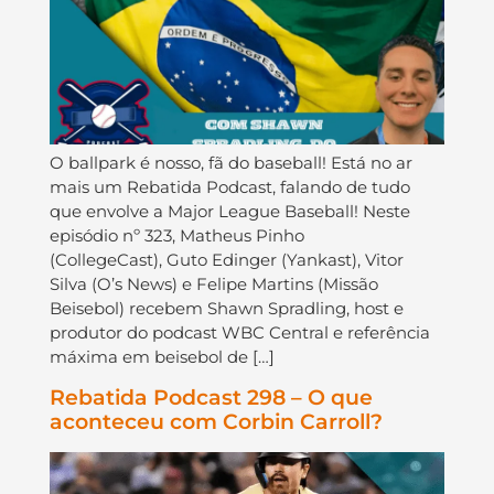
O ballpark é nosso, fã do baseball! Está no ar
mais um Rebatida Podcast, falando de tudo
que envolve a Major League Baseball! Neste
episódio nº 323, Matheus Pinho
(CollegeCast), Guto Edinger (Yankast), Vitor
Silva (O’s News) e Felipe Martins (Missão
Beisebol) recebem Shawn Spradling, host e
produtor do podcast WBC Central e referência
máxima em beisebol de […]
Rebatida Podcast 298 – O que
aconteceu com Corbin Carroll?