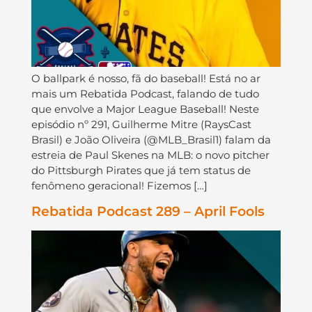
O ballpark é nosso, fã do baseball! Está no ar
mais um Rebatida Podcast, falando de tudo
que envolve a Major League Baseball! Neste
episódio nº 291, Guilherme Mitre (RaysCast
Brasil) e João Oliveira (@MLB_Brasil1) falam da
estreia de Paul Skenes na MLB: o novo pitcher
do Pittsburgh Pirates que já tem status de
fenômeno geracional! Fizemos […]
Rebatida Podcast 289 – April Fools