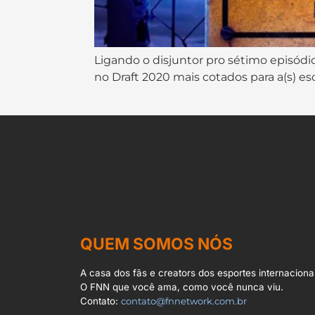
Ligando o disjuntor pro sétimo episódi
no Draft 2020 mais cotados para a(s) es
QUEM SOMOS NÓS
A casa dos fãs e creators dos esportes internacionai
O FNN que você ama, como você nunca viu.
Contato:
contato@fnnetwork.com.br