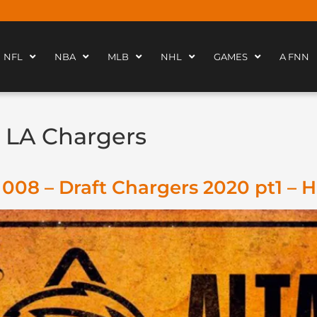
NFL
NBA
MLB
NHL
GAMES
A FNN
 LA Chargers
008 – Draft Chargers 2020 pt1 – H