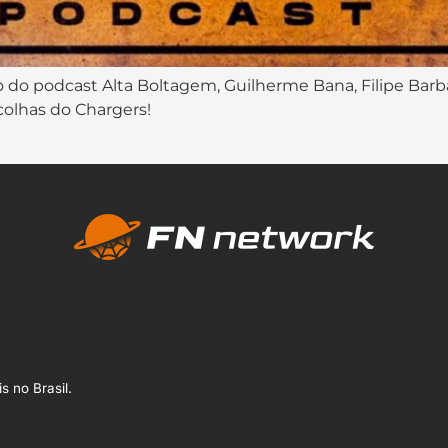
o do podcast Alta Boltagem, Guilherme Bana, Filipe Barb
colhas do Chargers!
s no Brasil.