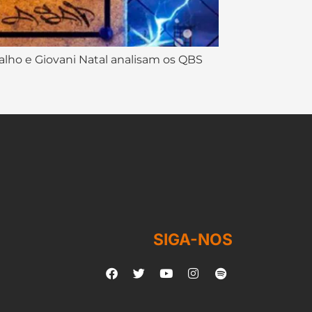
alho e Giovani Natal analisam os QBS
SIGA-NOS