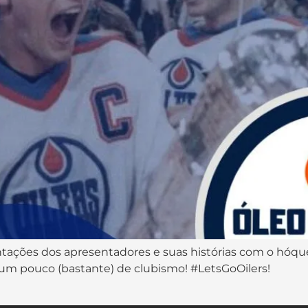
tações dos apresentadores e suas histórias com o hóque
um pouco (bastante) de clubismo! #LetsGoOilers!