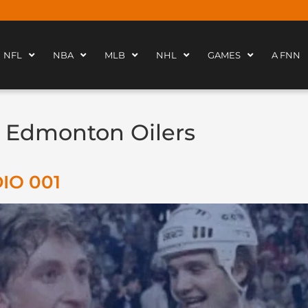
NFL
NBA
MLB
NHL
GAMES
A FNN
 Edmonton Oilers
IO 001