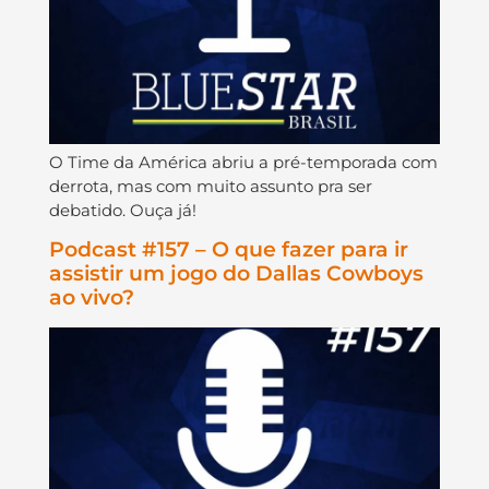
O Time da América abriu a pré-temporada com
derrota, mas com muito assunto pra ser
debatido. Ouça já!
Podcast #157 – O que fazer para ir
assistir um jogo do Dallas Cowboys
ao vivo?