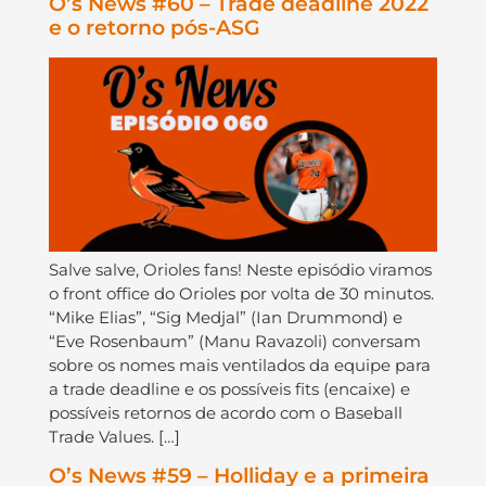
O’s News #60 – Trade deadline 2022
e o retorno pós-ASG
Salve salve, Orioles fans! Neste episódio viramos
o front office do Orioles por volta de 30 minutos.
“Mike Elias”, “Sig Medjal” (Ian Drummond) e
“Eve Rosenbaum” (Manu Ravazoli) conversam
sobre os nomes mais ventilados da equipe para
a trade deadline e os possíveis fits (encaixe) e
possíveis retornos de acordo com o Baseball
Trade Values. […]
O’s News #59 – Holliday e a primeira