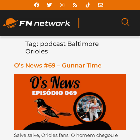
Tag:
podcast Baltimore
Orioles
O’s News #69 – Gunnar Time
Salve salve, Orioles fans! O homem chegou e