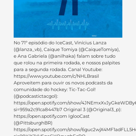
No 71º episódio do IceCast, Vinícius Lanza
(@lanza_vb), Caique Tomiya (@CaiqueTomiya),
e Ana Gabriela (@anilhaka) falam sobre tudo
que rolou na primeira rodada, e nossos palpites
para a segunda rodada. Canal Youtube:
https://www.youtube.com/c/NHLBrasil
Aproveitem para ouvir os novos podcasts da
comunidade do hockey: Tic-Tac-Gol!
(@podcastictacgol):
https://open.spotify.com/show/4JNEmxXvJyGkeWDBy
si=959a2c91ca8447b7 Original 3 (@Original3_p):
https://open.spotify.com IglooCast
(@PittsburghBR)
https://open.spotify.com/show/6guc2wjX4MF1adFLL5