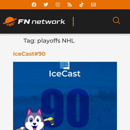
Tag:
playoffs NHL
IceCast#90