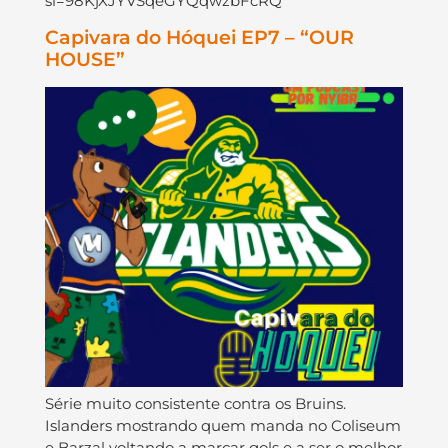
si=98KjXJYVSqeGYQqwzbFcRQ
Capivara do Hóquei EP7 – “OUR
HOUSE”
Série muito consistente contra os Bruins.
Islanders mostrando quem manda no Coliseum
e Barzal voltando a marcar gols e a ser o melhor