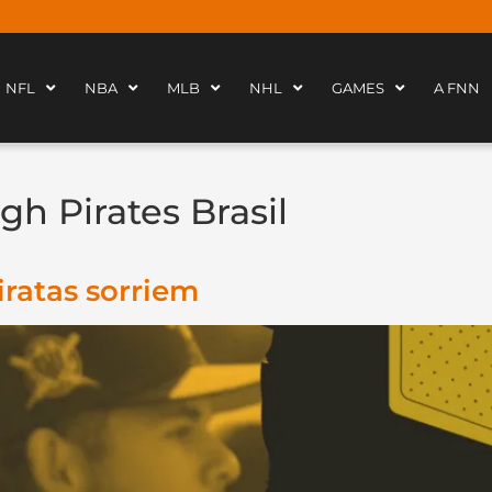
NFL
NBA
MLB
NHL
GAMES
A FNN
gh Pirates Brasil
iratas sorriem