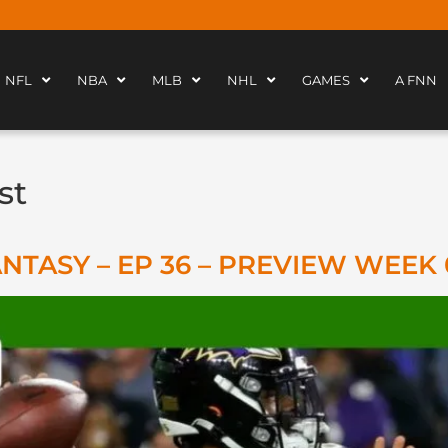
NFL
NBA
MLB
NHL
GAMES
A FNN
st
TASY – EP 36 – PREVIEW WEEK 0