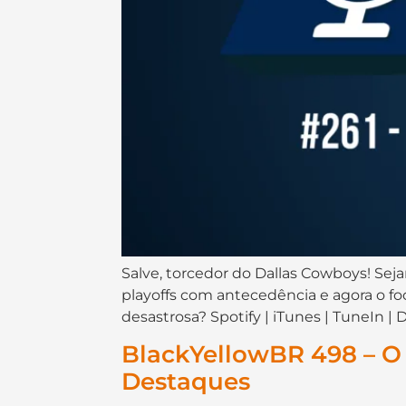
Salve, torcedor do Dallas Cowboys! Sej
playoffs com antecedência e agora o fo
desastrosa? Spotify | iTunes | TuneIn |
BlackYellowBR 498 – O 
Destaques