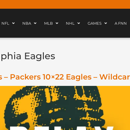
NFL
NBA
MLB
NHL
GAMES
A FNN
lphia Eagles
– Packers 10×22 Eagles – Wildca