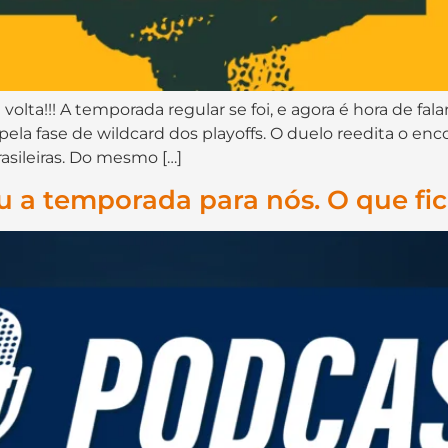
lta!!! A temporada regular se foi, e agora é hora de fala
 pela fase de wildcard dos playoffs. O duelo reedita o en
rasileiras. Do mesmo […]
ou a temporada para nós. O que fic