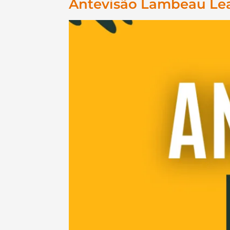
Antevisão Lambeau Leap