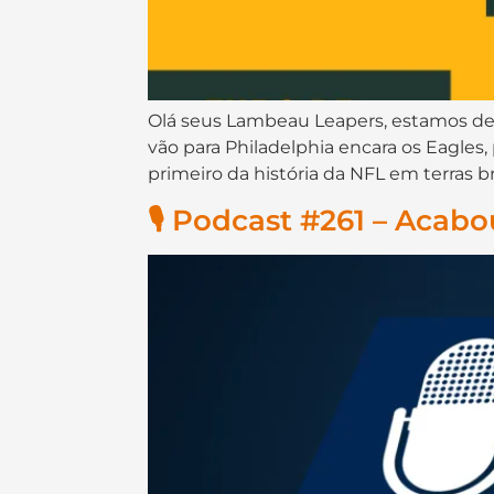
Olá seus Lambeau Leapers, estamos de vo
vão para Philadelphia encara os Eagles,
primeiro da história da NFL em terras b
🎙️ Podcast #261 – Acab