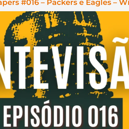
ers #016 – Packers e Eagles – W