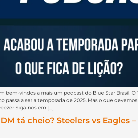
am bem-vindos a mais um podcast do Blue Star Brasil. O
co passa a ser a temporada de 2025. Mas o que devemos 
 Deezer Siga-nos em […]
DM tá cheio? Steelers vs Eagles –