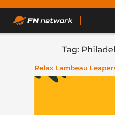
Tag:
Philade
Relax Lambeau Leapers 