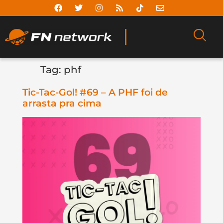
Tag:
phf
Tic-Tac-Gol! #69 – A PHF foi de
arrasta pra cima