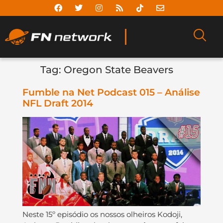
Tag:
Oregon State Beavers
Fumble na Net Podcast 015 – Análise
NFL Draft 2014
Neste 15º episódio os nossos olheiros Kodoji,