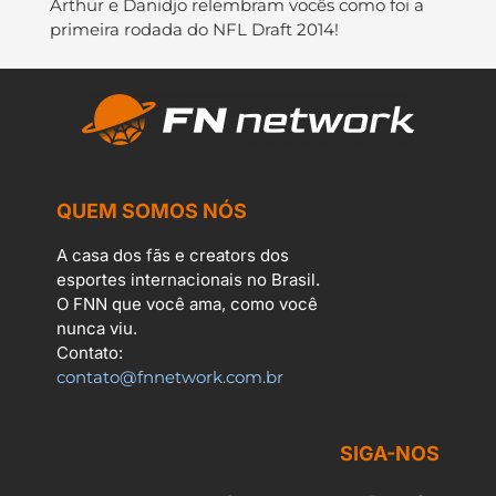
Arthur e Danidjo relembram vocês como foi a
primeira rodada do NFL Draft 2014!
QUEM SOMOS NÓS
A casa dos fãs e creators dos
esportes internacionais no Brasil.
O FNN que você ama, como você
nunca viu.
Contato:
contato@fnnetwork.com.br
SIGA-NOS