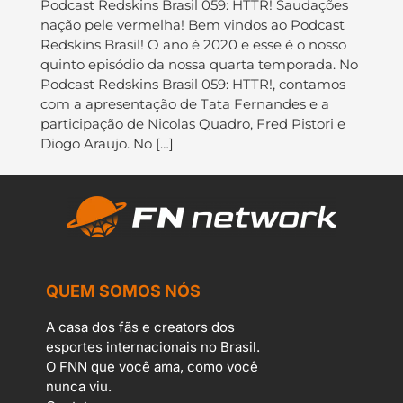
Podcast Redskins Brasil 059: HTTR! Saudações
nação pele vermelha! Bem vindos ao Podcast
Redskins Brasil! O ano é 2020 e esse é o nosso
quinto episódio da nossa quarta temporada. No
Podcast Redskins Brasil 059: HTTR!, contamos
com a apresentação de Tata Fernandes e a
participação de Nicolas Quadro, Fred Pistori e
Diogo Araujo. No […]
QUEM SOMOS NÓS
A casa dos fãs e creators dos
esportes internacionais no Brasil.
O FNN que você ama, como você
nunca viu.