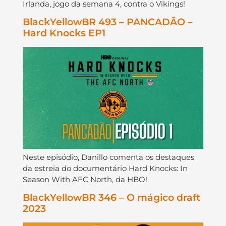
Irlanda, jogo da semana 4, contra o Vikings!
BlackYellowBR 493 – PANCADÃO –
Hard Knocks EP1
Neste episódio, Danillo comenta os destaques
da estreia do documentário Hard Knocks: In
Season With AFC North, da HBO!
BlackYellowBR 346 – O mágico draft
2023