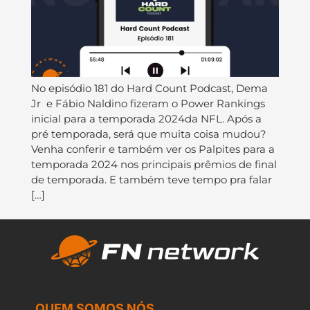
No episódio 181 do ⁠⁠⁠⁠⁠⁠⁠⁠⁠⁠⁠⁠⁠⁠⁠⁠⁠⁠Hard Count Podcast⁠⁠⁠⁠⁠⁠⁠⁠⁠⁠⁠⁠⁠⁠⁠⁠⁠⁠, ⁠⁠⁠⁠⁠⁠⁠⁠⁠⁠⁠⁠⁠⁠⁠⁠⁠⁠Dema
Jr⁠⁠⁠⁠⁠⁠ ⁠⁠⁠⁠⁠⁠⁠⁠⁠⁠⁠ e ⁠⁠⁠⁠⁠⁠⁠⁠⁠⁠⁠⁠⁠⁠⁠⁠⁠⁠Fábio Naldino⁠⁠⁠⁠⁠⁠⁠⁠⁠⁠⁠⁠⁠⁠⁠⁠⁠ fizeram o Power Rankings
inicial para a temporada 2024da NFL. Após a
pré temporada, será que muita coisa mudou?
Venha conferir e também ver os Palpites para a
temporada 2024 nos principais prêmios de final
de temporada. E também teve tempo pra falar
[…]
QUEM SOMOS NÓS