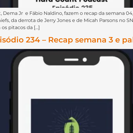
⁠⁠⁠⁠⁠⁠⁠⁠⁠⁠⁠⁠⁠⁠⁠, Dema Jr⁠⁠⁠⁠⁠⁠ ⁠⁠⁠⁠⁠⁠⁠⁠⁠⁠⁠ e Fábio Naldino⁠⁠⁠⁠⁠⁠⁠⁠⁠⁠⁠⁠⁠⁠, fazem o re
efs, da derrota de Jerry Jones e de Micah Parsons no SN
os pitacos da […]
isódio 234 – Recap semana 3 e pa