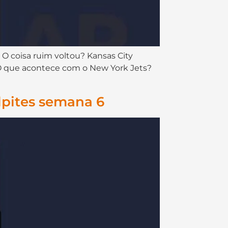
cap da semana 06. O coisa ruim voltou? Kansas City
 O que acontece com o New York Jets?
lpites semana 6