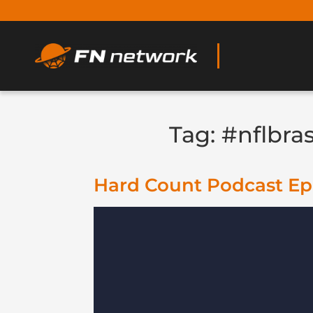
Tag:
#nflbras
Hard Count Podcast Ep