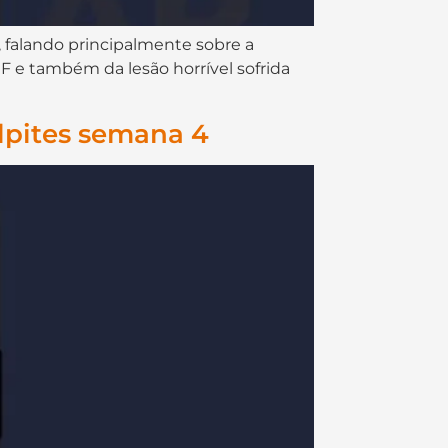
cap da semana 04, falando principalmente sobre a
F e também da lesão horrível sofrida
lpites semana 4