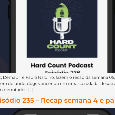
⁠⁠⁠⁠⁠⁠⁠⁠⁠⁠⁠⁠⁠⁠⁠, Dema Jr⁠⁠⁠⁠⁠⁠ ⁠⁠⁠⁠⁠⁠⁠⁠⁠⁠⁠ e Fábio Naldino⁠⁠⁠⁠⁠⁠⁠⁠⁠⁠⁠⁠⁠⁠, fazem o re
ero de underdogs vencendo em uma só rodada, desde a 
m derrotados, […]
sódio 235 – Recap semana 4 e pa