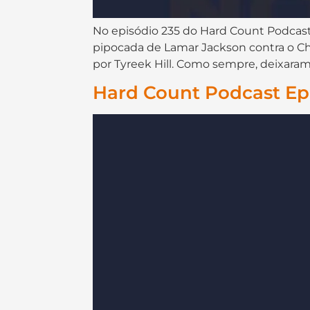
No episódio 235 do ⁠⁠⁠⁠⁠⁠⁠⁠⁠⁠⁠⁠⁠⁠⁠⁠⁠⁠Hard Count Podcast⁠⁠⁠
pipocada de Lamar Jackson contra o Chi
por Tyreek Hill. Como sempre, deixaram 
Hard Count Podcast Ep