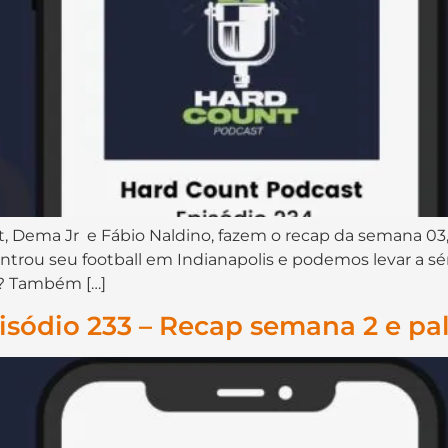
⁠⁠⁠⁠⁠⁠⁠⁠⁠⁠⁠⁠⁠⁠⁠⁠, Dema Jr⁠⁠⁠⁠⁠⁠ ⁠⁠⁠⁠⁠⁠⁠⁠⁠⁠⁠ e Fábio Naldino⁠⁠⁠⁠⁠⁠⁠⁠⁠⁠⁠⁠⁠⁠, fazem 
trou seu football em Indianapolis e podemos levar a sér
s? Também […]
sódio 233 – Recap semana 2 e pa