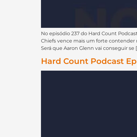
No episódio 237 do ⁠⁠⁠⁠⁠⁠⁠⁠⁠⁠⁠⁠⁠⁠⁠⁠⁠⁠Hard Count Podcast⁠⁠⁠
Chiefs vence mais um forte contender
Será que Aaron Glenn vai conseguir se [
Hard Count Podcast Epi