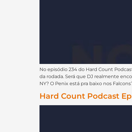
No episódio 234 do ⁠⁠⁠⁠⁠⁠⁠⁠⁠⁠⁠⁠⁠⁠⁠⁠⁠⁠Hard Count Podcast⁠⁠
da rodada. Será que DJ realmente encon
NY? O Penix está pra baixo nos Falcon
Hard Count Podcast Epi