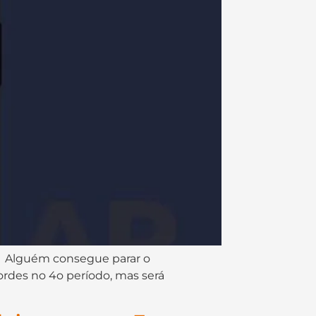
cap da semana 07. Alguém consegue parar o
ordes no 4o período, mas será