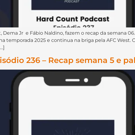
⁠⁠⁠⁠⁠⁠⁠⁠⁠⁠⁠⁠⁠⁠⁠, Dema Jr⁠⁠⁠⁠⁠⁠ ⁠⁠⁠⁠⁠⁠⁠⁠⁠⁠⁠ e Fábio Naldino⁠⁠⁠⁠⁠⁠⁠⁠⁠⁠⁠⁠⁠⁠, fazem o re
 na temporada 2025 e continua na briga pela AFC West.
…]
sódio 236 – Recap semana 5 e pa