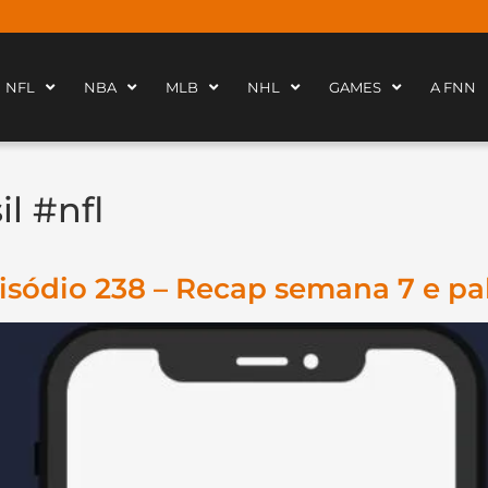
NFL
NBA
MLB
NHL
GAMES
A FNN
il #nfl
isódio 238 – Recap semana 7 e pa