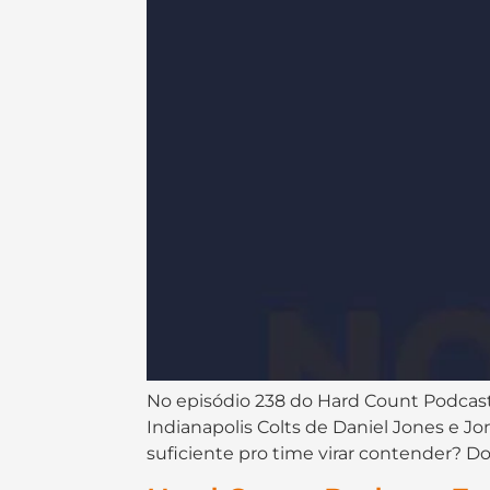
No episódio 238 do ⁠⁠⁠⁠⁠⁠⁠⁠⁠⁠⁠⁠⁠⁠⁠⁠⁠⁠Hard Count Podcast⁠⁠⁠
Indianapolis Colts de Daniel Jones e 
suficiente pro time virar contender? D