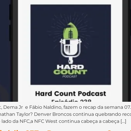
⁠⁠⁠⁠⁠⁠⁠⁠⁠⁠⁠⁠⁠⁠⁠, Dema Jr⁠⁠⁠⁠⁠⁠ ⁠⁠⁠⁠⁠⁠⁠⁠⁠⁠⁠ e Fábio Naldino⁠⁠⁠⁠⁠⁠⁠⁠⁠⁠⁠⁠⁠⁠, fazem o re
Jonathan Taylor? Denver Broncos continua quebrando rec
o lado da NFC,a NFC West continua cabeça a cabeça […]