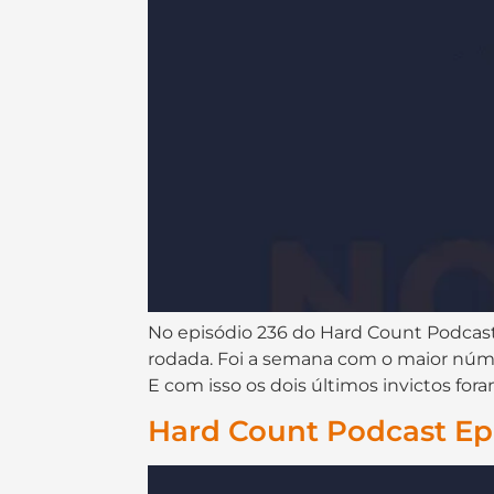
No episódio 236 do ⁠⁠⁠⁠⁠⁠⁠⁠⁠⁠⁠⁠⁠⁠⁠⁠⁠⁠Hard Count Podcast⁠⁠⁠
rodada. Foi a semana com o maior núm
E com isso os dois últimos invictos fora
Hard Count Podcast Epi