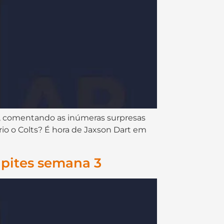
o recap da semana 03, comentando as inúmeras surpresas
io o Colts? É hora de Jaxson Dart em
lpites semana 3