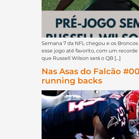
Semana 7 da NFL chegou e os Broncos r
esse jogo até favorito, com um recorde
que Russell Wilson será o QB […]
Nas Asas do Falcão #0
running backs