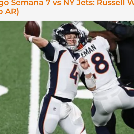
ogo Semana 7 vs NY Jets: Russell 
o AR)