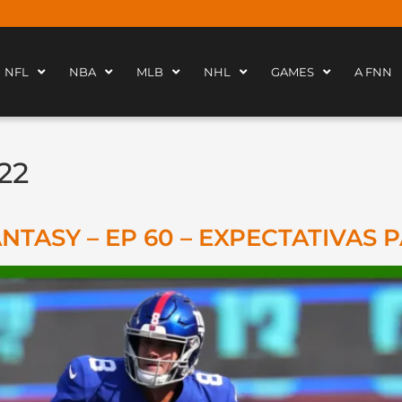
NFL
NBA
MLB
NHL
GAMES
A FNN
22
ASY – EP 60 – EXPECTATIVAS P