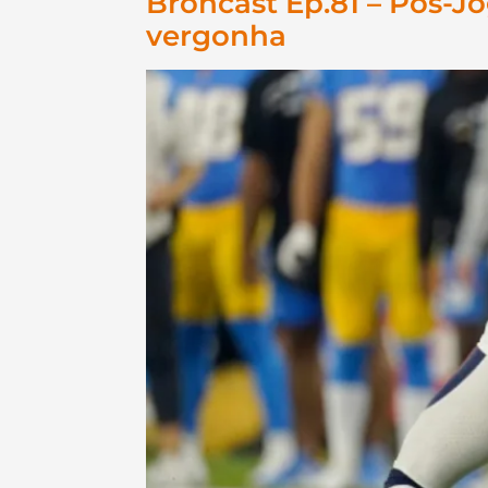
Broncast Ep.81 – Pós-
vergonha