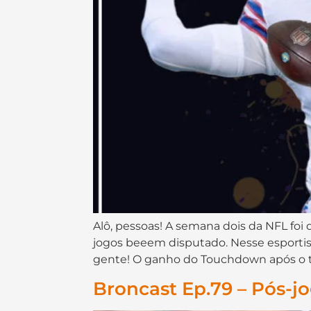
Alô, pessoas! A semana dois da NFL foi
jogos beeem disputado. Nesse esportis
gente! O ganho do Touchdown após o t
Broncast Ep.79 – Pós-j