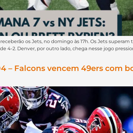
eceberão os Jets, no domingo às 17h. Os Jets superam 
 de 4-2. Denver, por outro lado, chega nesse jogo press
04 – Falcons vencem 49ers com bo