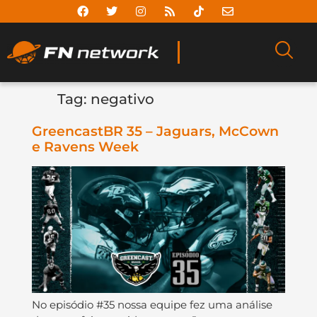
Tag:
negativo
GreencastBR 35 – Jaguars, McCown
e Ravens Week
No episódio #35 nossa equipe fez uma análise