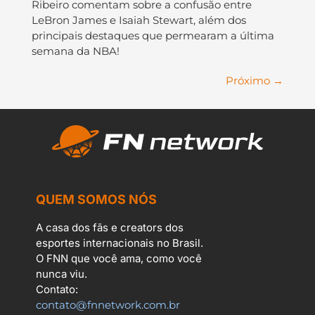
Ribeiro comentam sobre a confusão entre
LeBron James e Isaiah Stewart, além dos
principais destaques que permearam a última
semana da NBA!
Próximo
→
QUEM SOMOS NÓS
A casa dos fãs e creators dos
esportes internacionais no Brasil.
O FNN que você ama, como você
nunca viu.
Contato:
contato@fnnetwork.com.br