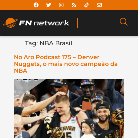
Tag:
NBA Brasil
No Aro Podcast 175 – Denver
Nuggets, o mais novo campeão da
NBA