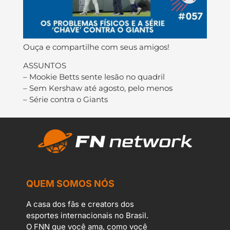
Ouça e compartilhe com seus amigos!
ASSUNTOS
– Mookie Betts sente lesão no quadril
– Sem Kershaw até agosto, pelo menos
– Série contra o Giants
QUEM SOMOS NÓS
A casa dos fãs e creators dos
esportes internacionais no Brasil.
O FNN que você ama, como você