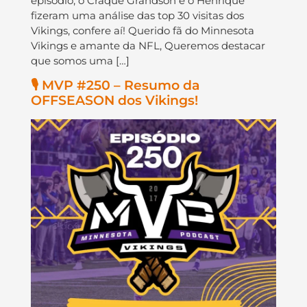
episódio, o Craque Grandson e o Henrique
fizeram uma análise das top 30 visitas dos
Vikings, confere aí! Querido fã do Minnesota
Vikings e amante da NFL, Queremos destacar
que somos uma […]
🎙️ MVP #250 – Resumo da
OFFSEASON dos Vikings!