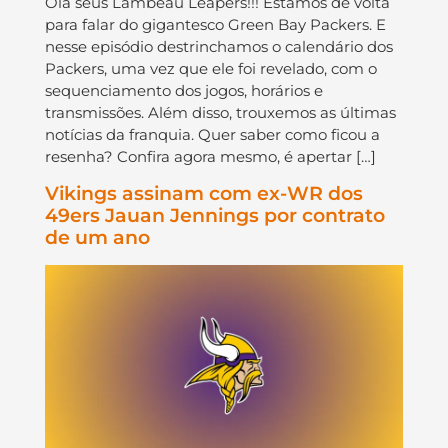
Olá seus Lambeau Leapers!!! Estamos de volta
para falar do gigantesco Green Bay Packers. E
nesse episódio destrinchamos o calendário dos
Packers, uma vez que ele foi revelado, com o
sequenciamento dos jogos, horários e
transmissões. Além disso, trouxemos as últimas
notícias da franquia. Quer saber como ficou a
resenha? Confira agora mesmo, é apertar […]
Vikings assinam com ex-WR dos
49ers Jauan Jennings por contrato
de um ano