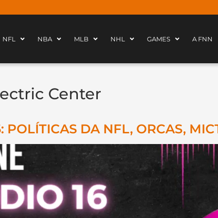
NFL
NBA
MLB
NHL
GAMES
A FNN
lectric Center
 POLÍTICAS DA NFL, ORCAS, MIC