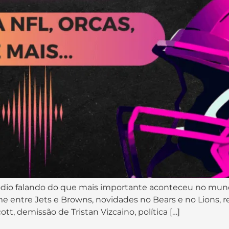
ódio falando do que mais importante aconteceu no mund
e entre Jets e Browns, novidades no Bears e no Lions,
tt, demissão de Tristan Vizcaino, política […]