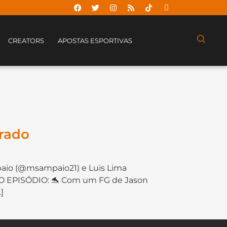
CREATORS
APOSTAS ESPORTIVAS
brado
paio (@msampaio21) e Luis Lima
 NO EPISÓDIO: 🐬 Com um FG de Jason
]