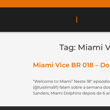
Tag:
Miami V
Miami Vice BR 018 – Do
“Welcome to Miami” Neste 18° episódio
(@luislima91) falam sobre a semana do
Sanders, Miami Dolphins depois de 6 a