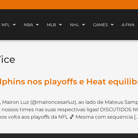
NFL
NBA
MLB
NHL
GAMES
A FNN
ice
lphins nos playoffs e Heat equili
, Mairon Luz (@maironcesarluz), ao lado de Mateus Sam
s nossos times nas suas respectivas ligas! DISCUTIDOS
nos volta aos playoffs da NFL 🏀 Mesma com sequencia […