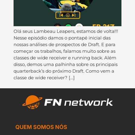
Olá seus Lambeau Leapers, estamos de volta!!!
Nesse episódio damos o pontapé inicial das
nossas análises de prospectos de Draft. E para
começar os trabalhos, falamos muito sobre as
classes de wide receiver e running back. Além
disso, demos uma palhinha sobre os principais
quarterback’s do próximo Draft. Como vem a
classe de wide receiver? […]
QUEM SOMOS NÓS