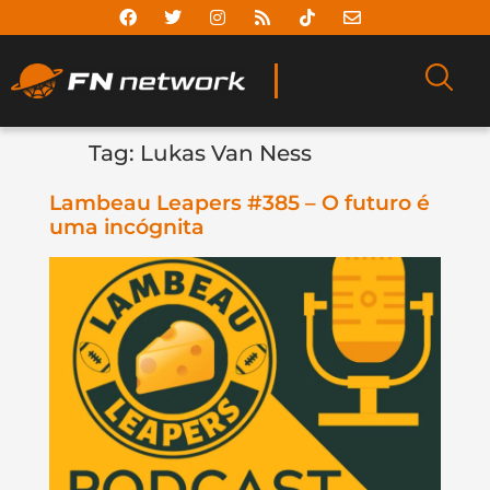
Tag:
Lukas Van Ness
Lambeau Leapers #385 – O futuro é
uma incógnita