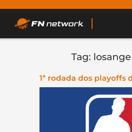
Tag:
losange
1ª rodada dos playoffs