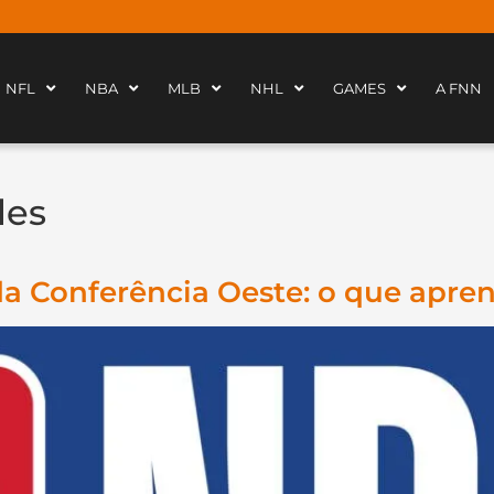
NFL
NBA
MLB
NHL
GAMES
A FNN
les
 da Conferência Oeste: o que apr