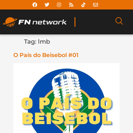
Tag:
lmb
O País do Beisebol #01