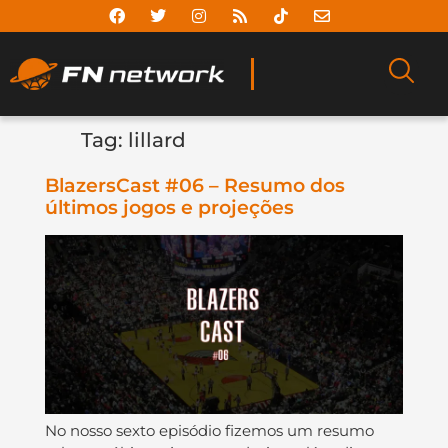
Tag:
lillard
BlazersCast #06 – Resumo dos
últimos jogos e projeções
No nosso sexto episódio fizemos um resumo