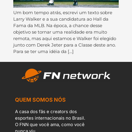
Um bom tempo atrás, escrevi um texto sobre
Larry Walker e a sua candidatura ao Hall da
Fama da MLB. Na época, a chance desse
objetivo se tornar uma realidade era muito
remota, mas aqui estamos e Walker foi elegido
junto com Derek Jeter para a Classe deste ano.
Para se ter uma idéia da […]
QUEM SOMOS NÓS
A casa dos fãs e creators dos
esportes internacionais no Brasil.
O FNN que você ama, como você
nunca viu.