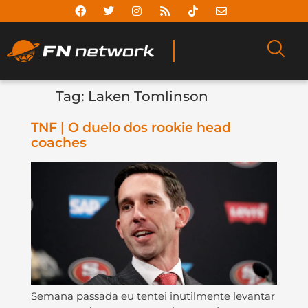
Tag:
Laken Tomlinson
TNF | O duelo dos rookie head
coaches
Semana passada eu tentei inutilmente levantar