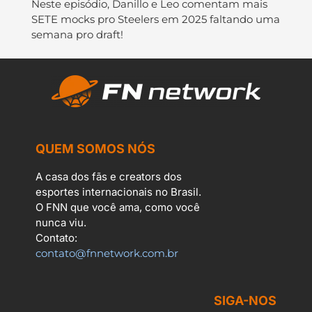
Neste episódio, Danillo e Leo comentam mais
SETE mocks pro Steelers em 2025 faltando uma
semana pro draft!
QUEM SOMOS NÓS
A casa dos fãs e creators dos
esportes internacionais no Brasil.
O FNN que você ama, como você
nunca viu.
Contato:
contato@fnnetwork.com.br
SIGA-NOS