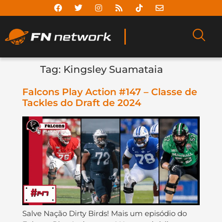
Tag:
Kingsley Suamataia
Falcons Play Action #147 – Classe de
Tackles do Draft de 2024
Salve Nação Dirty Birds! Mais um episódio do