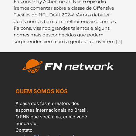
Falcons Play Action no ar! Neste episódio
iremos comentar sobre a classe de Offensive
Tackles do NFL Draft 2024! Vamos debater
quais nomes tem um melhor encaixe com os
Falcons, visando grandes talentos e alguns
nomes mais desconhecidos que podem
surpreender, vem com a gente e aproveitem […]
QUEM SOMOS NÓS
A casa dos fãs e creators dos
esportes internacionais no Brasil.
O FNN que você ama, como você
nunca viu.
Contato: